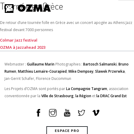
Tournée en Grèce
OZMA
De retour d’une tournée folle en Grèce avec un concert apogée au Athens Jazz
HOME
festival devant 7000 personnes
NEWS
Navigation
Colmar Jazz festival
OZMA à Jazzahead 2023
TOUR
de
MUSIQUE
l’article
Webmaster :
Guillaume Marin
Photographies :
Bartosch Salmanski
,
Bruno
VIDÉOS
Rumen
,
Matthieu Lemaire-Courapied
,
Mike Dempsey
,
Slawek Przerwka
,
À PROPOS
Jan-Gerrit Schafer, Florence Ducommun
SHOP
Les Projets d’OZMA sont portés par
La Compagnie Tangram
, association
CONTACT
conventionnée par la
Ville de Strasbourg
,
la Région
et
la DRAC Grand Est
FR
ESPACE PRO